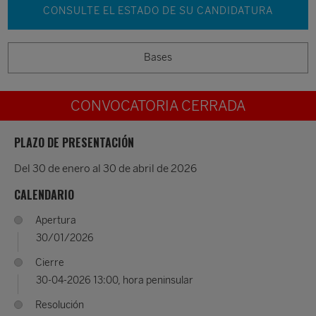
Medioambientales Global
CONSULTE EL ESTADO DE SU CANDIDATURA
Premio Biodiversidad Educación y Comunicación
Medioambientales en España
Bases
Premio Biodiversidad España
Premio Biodiversidad Global
CONVOCATORIA CERRADA
Premio Biodiversidad Latinoamérica
Premio Biodiversidad África
PLAZO DE PRESENTACIÓN
Premio Biophilia de Humanidades y Ciencias
Del 30 de enero al 30 de abril de 2026
Sociales Medioambientales
CALENDARIO
Todas las categorías
Apertura
30/01/2026
Cierre
30-04-2026 13:00, hora peninsular
Resolución