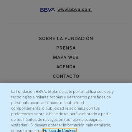
www.bbva.com
SOBRE LA FUNDACIÓN
PRENSA
MAPA WEB
AGENDA
CONTACTO
La Fundación BBVA, titular de este portal, utiliza cookies y
tecnologías similares propias y de terceros para fines de
personalización, analíticos, de publicidad
comportamental o publicidad relacionada con tus
Recibe información sobre nuestra actividad
preferencias sobre la base de un perfil elaborado a partir
de tus hábitos de navegación (por ejemplo, páginas
visitadas). Si deseas obtener información más detallada,
consulta nuestra
Política de Cookies