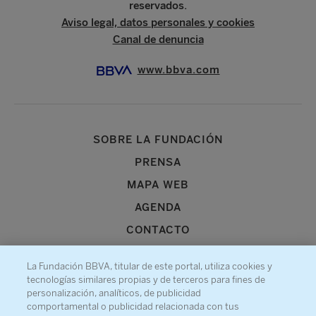
reservados.
Aviso legal, datos personales y cookies
Canal de denuncia
www.bbva.com
SOBRE LA FUNDACIÓN
PRENSA
MAPA WEB
AGENDA
CONTACTO
La Fundación BBVA, titular de este portal, utiliza cookies y
tecnologías similares propias y de terceros para fines de
personalización, analíticos, de publicidad
comportamental o publicidad relacionada con tus
Recibe información sobre nuestra actividad